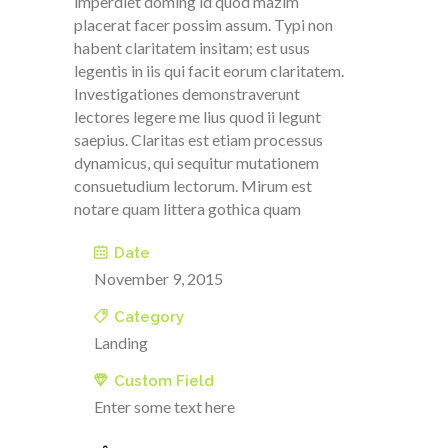
imperdiet doming id quod mazim
placerat facer possim assum. Typi non
habent claritatem insitam; est usus
legentis in iis qui facit eorum claritatem.
Investigationes demonstraverunt
lectores legere me lius quod ii legunt
saepius. Claritas est etiam processus
dynamicus, qui sequitur mutationem
consuetudium lectorum. Mirum est
notare quam littera gothica quam
Date
November 9, 2015
Category
Landing
Custom Field
Enter some text here